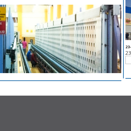
LALELİ ŞUBE
23
EL
LALELİ ŞUBEMİZ YENİ ADRESİNDE HİZMETE
23
BAŞLAMIŞTIR.
Oku