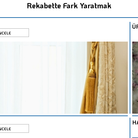
Rekabette Fark Yaratmak
Ü
NCELE
H
NCELE