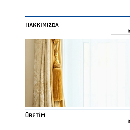
HAKKIMIZDA
İ
ÜRETİM
İ