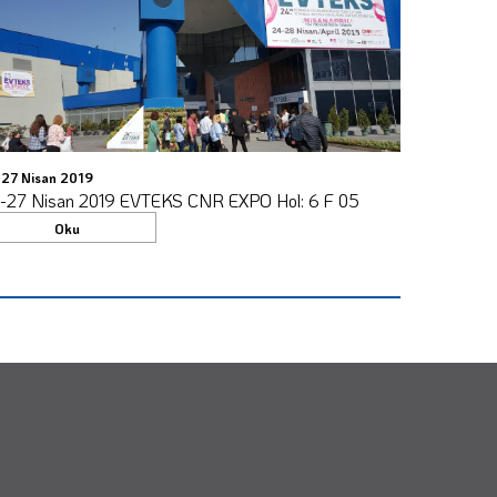
-27 Nisan 2019
RUSYA DA BÖL
-27 Nisan 2019 EVTEKS CNR EXPO Hol: 6 F 05
RUSYA NIN
BAYİLİKLER 
Oku
bondy@bondy
Ok