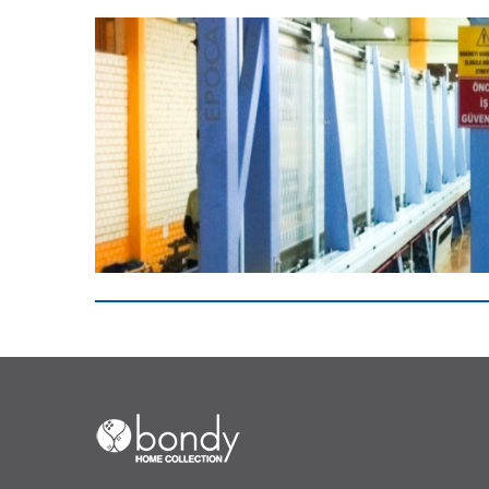
RUSYA DA BÖLGESEL BAYİLİKLER VERİLECEKTİR.
RUSYA NIN ÇESİTLİ BÖLGELERİNDE BÖLGES
BAYİLİKLER VERİLECEKTİR. İletişim:
bondy@bondytextile.com
Oku